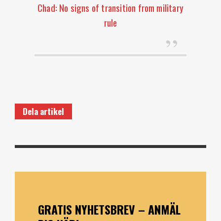
Chad: No signs of transition from military
rule
Dela artikel
GRATIS NYHETSBREV – ANMÄL