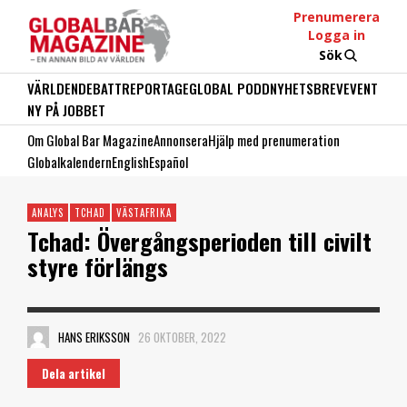
Prenumerera
Logga in
Sök
VÄRLDEN
DEBATT
REPORTAGE
GLOBAL PODD
NYHETSBREV
EVENT
NY PÅ JOBBET
Om Global Bar Magazine
Annonsera
Hjälp med prenumeration
Globalkalendern
English
Español
ANALYS
TCHAD
VÄSTAFRIKA
Tchad: Övergångsperioden till civilt
styre förlängs
HANS ERIKSSON
26 OKTOBER, 2022
Dela artikel