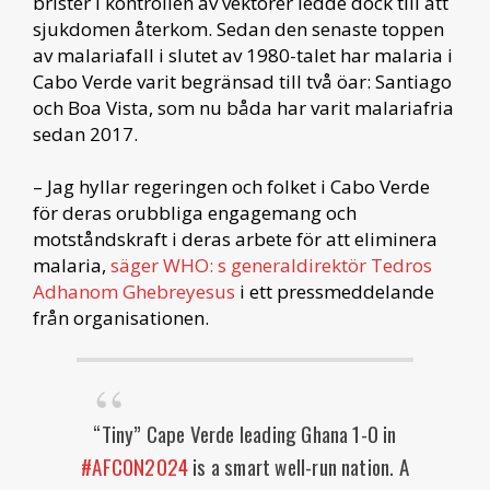
brister i kontrollen av vektorer ledde dock till att
sjukdomen återkom. Sedan den senaste toppen
av malariafall i slutet av 1980-talet har malaria i
Cabo Verde varit begränsad till två öar: Santiago
och Boa Vista, som nu båda har varit malariafria
sedan 2017.
– Jag hyllar regeringen och folket i Cabo Verde
för deras orubbliga engagemang och
motståndskraft i deras arbete för att eliminera
malaria,
säger WHO: s generaldirektör Tedros
Adhanom Ghebreyesus
i ett pressmeddelande
från organisationen.
“Tiny” Cape Verde leading Ghana 1-0 in
#AFCON2024
is a smart well-run nation. A