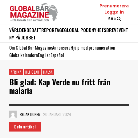
Prenumerera
Logga in
Sök
VÄRLDEN
DEBATT
REPORTAGE
GLOBAL PODD
NYHETSBREV
EVENT
NY PÅ JOBBET
Om Global Bar Magazine
Annonsera
Hjälp med prenumeration
Globalkalendern
English
Español
AFRIKA
BLI GLAD
HÄLSA
Bli glad: Kap Verde nu fritt från
malaria
REDAKTIONEN
20 JANUARI, 2024
Dela artikel