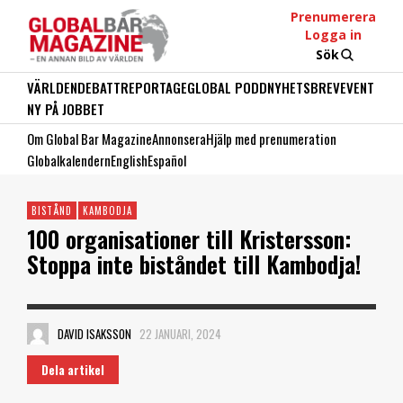
Prenumerera
Logga in
Sök
VÄRLDEN
DEBATT
REPORTAGE
GLOBAL PODD
NYHETSBREV
EVENT
NY PÅ JOBBET
Om Global Bar Magazine
Annonsera
Hjälp med prenumeration
Globalkalendern
English
Español
BISTÅND
KAMBODJA
100 organisationer till Kristersson:
Stoppa inte biståndet till Kambodja!
DAVID ISAKSSON
22 JANUARI, 2024
Dela artikel