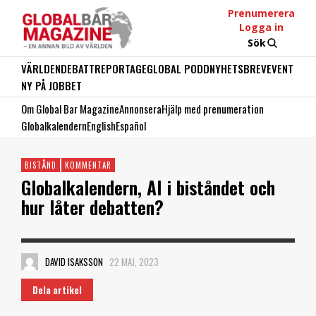
Prenumerera
Logga in
Sök
VÄRLDEN
DEBATT
REPORTAGE
GLOBAL PODD
NYHETSBREV
EVENT
NY PÅ JOBBET
Om Global Bar Magazine
Annonsera
Hjälp med prenumeration
Globalkalendern
English
Español
BISTÅND
KOMMENTAR
Globalkalendern, AI i biståndet och
hur låter debatten?
DAVID ISAKSSON
22 MAJ, 2023
Dela artikel