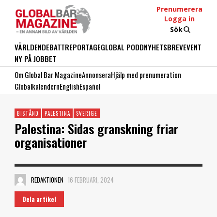
Prenumerera
Logga in
Sök
VÄRLDEN
DEBATT
REPORTAGE
GLOBAL PODD
NYHETSBREV
EVENT
NY PÅ JOBBET
Om Global Bar Magazine
Annonsera
Hjälp med prenumeration
Globalkalendern
English
Español
BISTÅND
PALESTINA
SVERIGE
Palestina: Sidas granskning friar
organisationer
REDAKTIONEN
16 FEBRUARI, 2024
Dela artikel