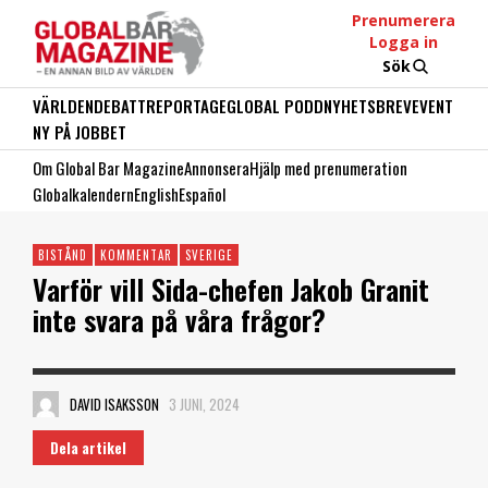
Prenumerera
Logga in
Sök
VÄRLDEN
DEBATT
REPORTAGE
GLOBAL PODD
NYHETSBREV
EVENT
NY PÅ JOBBET
Om Global Bar Magazine
Annonsera
Hjälp med prenumeration
Globalkalendern
English
Español
BISTÅND
KOMMENTAR
SVERIGE
Varför vill Sida-chefen Jakob Granit
inte svara på våra frågor?
DAVID ISAKSSON
3 JUNI, 2024
Dela artikel