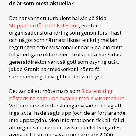
de är som mest aktuella?
Det har varit ett turbulent halvår på Sida.
Stoppat bistånd till Palestina
, en stor
organisationsförändring som genomförs i hast
och något som närmast liknar ett krig mellan
regeringen och civilsamhället där Sida bidragit
till ytterligare oklarheter. Trots detta har Sidas
generaldirektör varit så gott som osynlig utåt.
Jakob Granit har medverkat i några få
sammanhang. I övrigt har det varit tyst.
Det var på ett möte mars som
Sida ensidigt
påstods ha sagt upp avtalen med civilsamhället.
Vid närmare efterforskningar visade det sig att
inga avtal hade sagts upp (och de är fortfarande
inte uppsagda). Men informationen fick till följd
att organisationerna i civilsamhället tvingades
agera och i sin tur säga upp närmare 2 000