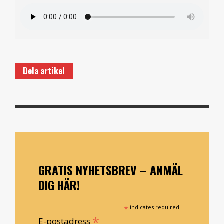
Dela artikel
GRATIS NYHETSBREV – ANMÄL
DIG HÄR!
*
indicates required
*
E-postadress