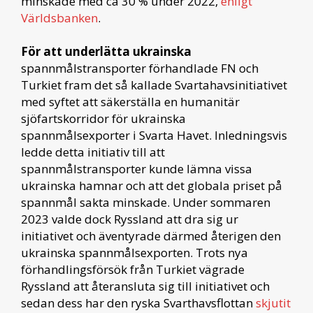
minskade med ca 30 % under 2022,
enligt
Världsbanken
.
För att underlätta ukrainska
spannmålstransporter förhandlade FN och
Turkiet fram det så kallade Svartahavsinitiativet
med syftet att säkerställa en humanitär
sjöfartskorridor för ukrainska
spannmålsexporter i Svarta Havet. Inledningsvis
ledde detta initiativ till att
spannmålstransporter kunde lämna vissa
ukrainska hamnar och att det globala priset på
spannmål sakta minskade. Under sommaren
2023 valde dock Ryssland att dra sig ur
initiativet och äventyrade därmed återigen den
ukrainska spannmålsexporten. Trots nya
förhandlingsförsök från Turkiet vägrade
Ryssland att återansluta sig till initiativet och
sedan dess har den ryska Svarthavsflottan
skjutit