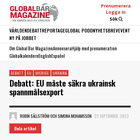
Prenumerera
Logga in
Sök
VÄRLDEN
DEBATT
REPORTAGE
GLOBAL PODD
NYHETSBREV
EVENT
NY PÅ JOBBET
Om Global Bar Magazine
Annonsera
Hjälp med prenumeration
Globalkalendern
English
Español
DEBATT
EU
SVERIGE
UKRAINA
Debatt: EU måste säkra ukrainsk
spannmålsexport
ROBIN SÄLLSTRÖM OCH SIMONA MOHAMSSON
22 SEPTEMBER, 2023
Dela artikel