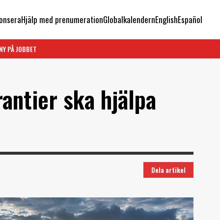
onsera
Hjälp med prenumeration
Globalkalendern
English
Español
NY PÅ JOBBET
antier ska hjälpa
Dela artikel