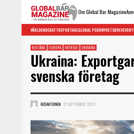
Om Global Bar Magazine
Ann
VÄRLDEN
DEBATT
REPORTAGE
GLOBAL PODD
NYHETSBREV
EVENT
BISTÅND
EUROPA
SVERIGE
UKRAINA
Ukraina: Exportgar
svenska företag
REDAKTIONEN
12 SEPTEMBER, 2023