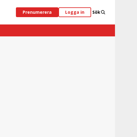
Prenumerera
Logga in
Sök