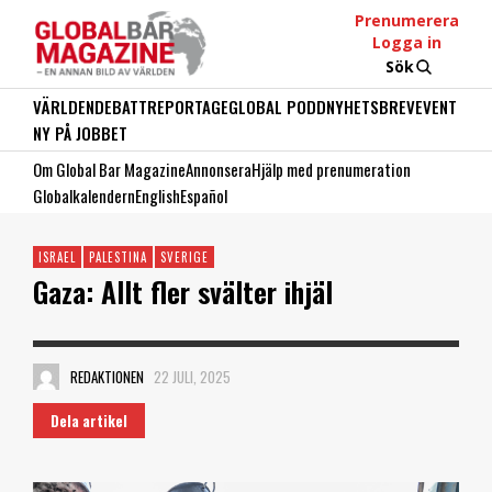
Prenumerera
Logga in
Sök
VÄRLDEN
DEBATT
REPORTAGE
GLOBAL PODD
NYHETSBREV
EVENT
NY PÅ JOBBET
Om Global Bar Magazine
Annonsera
Hjälp med prenumeration
Globalkalendern
English
Español
ISRAEL
PALESTINA
SVERIGE
Gaza: Allt fler svälter ihjäl
REDAKTIONEN
22 JULI, 2025
Dela artikel