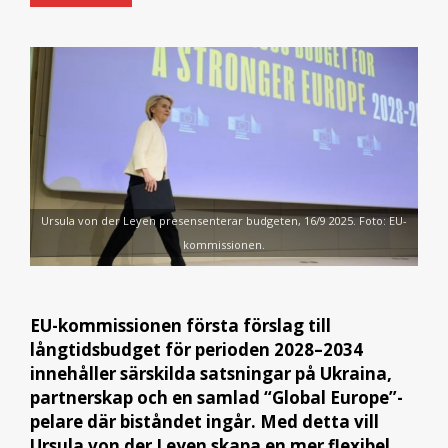
Ursula von der Leyen presensenterar budgeten, 16/9 2025. Foto: EU-
kommissionen.
EU-kommissionen första förslag till
långtidsbudget för perioden 2028–2034
innehåller särskilda satsningar på Ukraina,
partnerskap och en samlad “Global Europe”-
pelare där biståndet ingår. Med detta vill
Ursula von der Leyen skapa en mer flexibel