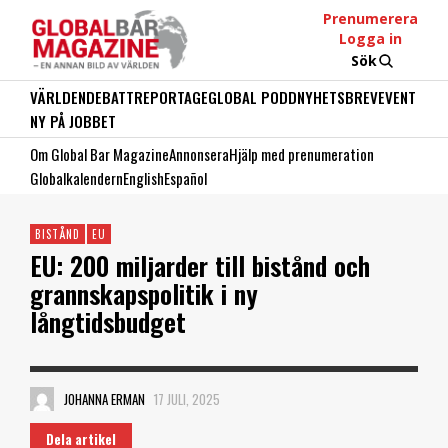
Prenumerera
Logga in
Sök
VÄRLDEN
DEBATT
REPORTAGE
GLOBAL PODD
NYHETSBREV
EVENT
NY PÅ JOBBET
Om Global Bar Magazine
Annonsera
Hjälp med prenumeration
Globalkalendern
English
Español
BISTÅND
EU
EU: 200 miljarder till bistånd och
grannskapspolitik i ny
långtidsbudget
JOHANNA ERMAN
17 JULI, 2025
Dela artikel