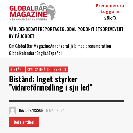
Prenumerera
Logga in
Sök
VÄRLDEN
DEBATT
REPORTAGE
GLOBAL PODD
NYHETSBREV
EVENT
NY PÅ JOBBET
Om Global Bar Magazine
Annonsera
Hjälp med prenumeration
Globalkalendern
English
Español
BISTÅND
CIVILSAMHÄLLE
SVERIGE
Bistånd: Inget styrker
”vidareförmedling i sju led”
DAVID ISAKSSON
6 MAJ, 2024
Dela artikel