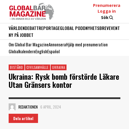
Prenumerera
Logga in
Sök
VÄRLDEN
DEBATT
REPORTAGE
GLOBAL PODD
NYHETSBREV
EVENT
NY PÅ JOBBET
Om Global Bar Magazine
Annonsera
Hjälp med prenumeration
Globalkalendern
English
Español
BISTÅND
CIVILSAMHÄLLE
UKRAINA
Ukraina: Rysk bomb förstörde Läkare
Utan Gränsers kontor
REDAKTIONEN
6 APRIL, 2024
Dela artikel