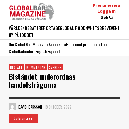
Prenumerera
Logga in
Sök
VÄRLDEN
DEBATT
REPORTAGE
GLOBAL PODD
NYHETSBREV
EVENT
NY PÅ JOBBET
Om Global Bar Magazine
Annonsera
Hjälp med prenumeration
Globalkalendern
English
Español
BISTÅND
KOMMENTAR
SVERIGE
Biståndet underordnas
handelsfrågorna
DAVID ISAKSSON
18 OKTOBER, 2022
Dela artikel