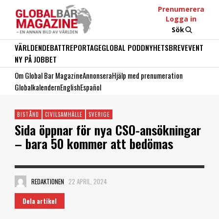
Prenumerera
Logga in
Sök
VÄRLDEN
DEBATT
REPORTAGE
GLOBAL PODD
NYHETSBREV
EVENT
NY PÅ JOBBET
Om Global Bar Magazine
Annonsera
Hjälp med prenumeration
Globalkalendern
English
Español
BISTÅND
CIVILSAMHÄLLE
SVERIGE
Sida öppnar för nya CSO-ansökningar
– bara 50 kommer att bedömas
REDAKTIONEN
22 APRIL, 2024
Dela artikel