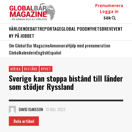
Prenumerera
Logga in
Sök
VÄRLDEN
DEBATT
REPORTAGE
GLOBAL PODD
NYHETSBREV
EVENT
NY PÅ JOBBET
Om Global Bar Magazine
Annonsera
Hjälp med prenumeration
Globalkalendern
English
Español
AFRIKA
BISTÅND
NYHET
Sverige kan stoppa bistånd till länder
som stödjer Ryssland
DAVID ISAKSSON
13 JULI, 2023
Dela artikel