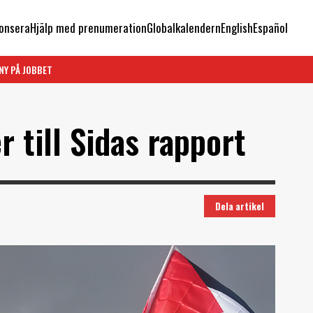
onsera
Hjälp med prenumeration
Globalkalendern
English
Español
NY PÅ JOBBET
 till Sidas rapport
Dela artikel