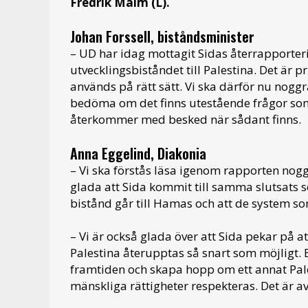
Fredrik Malm (L).
Johan Forssell, biståndsminister
– UD har idag mottagit Sidas återrapporter
utvecklingsbiståndet till Palestina. Det är p
används på rätt sätt. Vi ska därför nu noggr
bedöma om det finns utestående frågor so
återkommer med besked när sådant finns.
Anna Eggelind, Diakonia
– Vi ska förstås läsa igenom rapporten nog
glada att Sida kommit till samma slutsats s
bistånd går till Hamas och att de system so
– Vi är också glada över att Sida pekar på at
Palestina återupptas så snart som möjligt. B
framtiden och skapa hopp om ett annat Pales
mänskliga rättigheter respekteras. Det är a