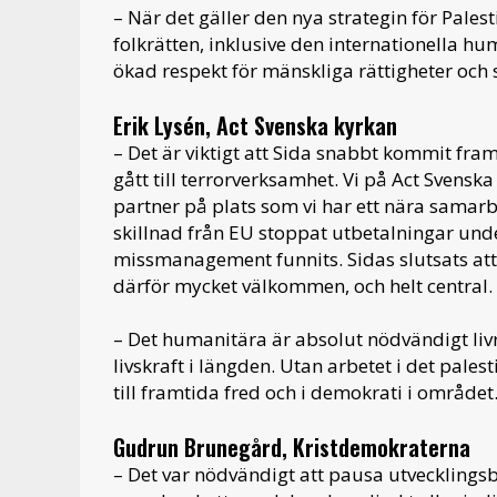
– När det gäller den nya strategin för Pale
folkrätten, inklusive den internationella h
ökad respekt för mänskliga rättigheter och 
Erik Lysén, Act Svenska kyrkan
­­– Det är viktigt att Sida snabbt kommit fram
gått till terrorverksamhet. Vi på Act Svensk
partner på plats som vi har ett nära samarbe
skillnad från EU stoppat utbetalningar unde
missmanagement funnits. Sidas slutsats at
därför mycket välkommen, och helt central.
– Det humanitära är absolut nödvändigt liv
livskraft i längden. Utan arbetet i det pales
till framtida fred och i demokrati i området
Gudrun Brunegård, Kristdemokraterna
– Det var nödvändigt att pausa utvecklingsbis