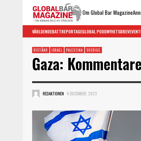
Om Global Bar Magazine
Ann
VÄRLDEN
DEBATT
REPORTAGE
GLOBAL PODD
NYHETSBREV
EVENT
BISTÅND
ISRAEL
PALESTINA
SVERIGE
Gaza: Kommentarer
REDAKTIONEN
4 DECEMBER, 2023