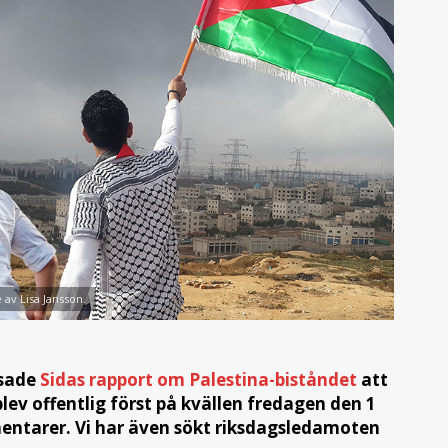
 av Lisa Jansson.
isade
Sidas rapport om Palestina-biståndet
att
lev offentlig först på kvällen fredagen den 1
ntarer. Vi har även sökt riksdagsledamoten