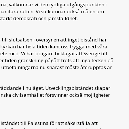
stina, välkomnar vi den tydliga utgångspunkten i
umanitära rätten. Vi välkomnar också målen om
stärkt demokrati och jämställdhet.
 till slutsatsen i översynen att inget bistånd har
a kyrkan har hela tiden känt oss trygga med våra
te med. Vi har tidigare beklagat att Sverige till
r tiden granskning pågått trots att inga tecken på
t utbetalningarna nu snarast måste återupptas är
räddande i nuläget. Utvecklingsbiståndet skapar
tinska civilsamhället försvinner också möjligheter
.
tåndet till Palestina för att säkerställa att