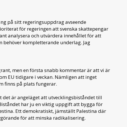
ing på sitt regeringsuppdrag avseende
rioriterat för regeringen att svenska skattepengar
ant analysera och utvärdera innehållet för att
m behöver kompletterande underlag. Jag
grant, men en första snabb kommentar är att vi är
om EU tidigare i veckan. Nämligen att inget
m finns på plats fungerar.
t det är angeläget att utvecklingsbiståndet till
iståndet har ju en viktig uppgift att bygga för
tina. Ett demokratiskt, jämställt Palestina där
vgörande för att minska radikalisering.