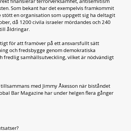
irekt finansierar terrorverksamhet, antisemitism
likten. Som bekant har det exempelvis framkommit
e stött en organisation som uppgett sig ha deltagit
ober, då 1200 civila israeler mördandes och 240
ill åldringar.
igt för att framöver på ett ansvarsfullt sätt
ldning och fredsbygge genom demokratiska
h fredlig samhällsutveckling, vilket är nödvändigt
 tillsammans med Jimmy Åkesson när biståndet
lobal Bar Magazine har under helgen flera gånger
tsatser?