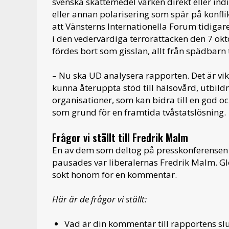
svenska skattemedel varken direkt eller ind
eller annan polarisering som spär på konf
att Vänsterns Internationella Forum tidigar
i den vedervärdiga terrorattacken den 7 okt
fördes bort som gisslan, allt från spädbarn t
– Nu
ska UD analysera rapporten. Det är vikt
kunna
återuppta stöd till hälsovård, utbi
organisationer, som kan bidra till en god oc
som grund för en framtida tvåstatslösning.
Frågor vi ställt till Fredrik Malm
En av dem som deltog på presskonferensen
pausades var liberalernas Fredrik Malm. G
sökt honom för en kommentar.
Här är de frågor vi ställt:
Vad är din kommentar till rapportens slu