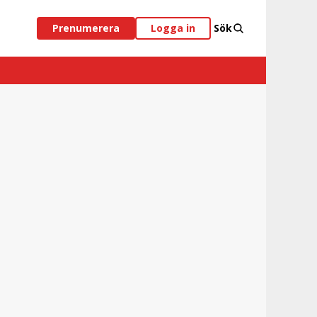
Prenumerera
Logga in
Sök