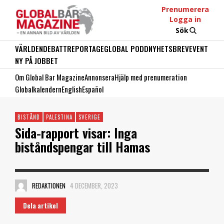
Prenumerera
Logga in
Sök
VÄRLDEN
DEBATT
REPORTAGE
GLOBAL PODD
NYHETSBREV
EVENT
NY PÅ JOBBET
Om Global Bar Magazine
Annonsera
Hjälp med prenumeration
Globalkalendern
English
Español
BISTÅND
PALESTINA
SVERIGE
Sida-rapport visar: Inga
biståndspengar till Hamas
REDAKTIONEN
4 DECEMBER, 2023
Dela artikel