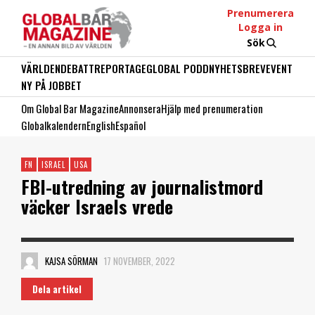
Prenumerera
Logga in
Sök
VÄRLDEN
DEBATT
REPORTAGE
GLOBAL PODD
NYHETSBREV
EVENT
NY PÅ JOBBET
Om Global Bar Magazine
Annonsera
Hjälp med prenumeration
Globalkalendern
English
Español
FN
ISRAEL
USA
FBI-utredning av journalistmord
väcker Israels vrede
KAJSA SÖRMAN
17 NOVEMBER, 2022
Dela artikel