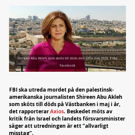
Shireen Abu Akleh som sköts till döds den elfte maj 2022. Foto:
Facebook
FBI ska utreda mordet på den palestinsk-
amerikanska journalisten Shireen Abu Akleh
som sköts till döds på Västbanken i maj i år,
det rapporterar
Axios
. Beskedet möts av
kritik från Israel och landets försvarsminister
säger att utredningen är ett “allvarligt
misstag”.