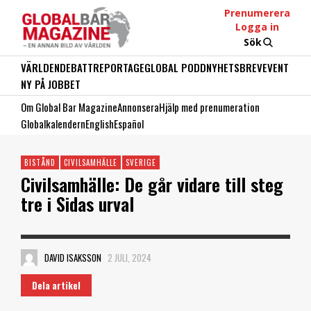
Prenumerera
Logga in
Sök
VÄRLDEN
DEBATT
REPORTAGE
GLOBAL PODD
NYHETSBREV
EVENT
NY PÅ JOBBET
Om Global Bar Magazine
Annonsera
Hjälp med prenumeration
Globalkalendern
English
Español
BISTÅND
CIVILSAMHÄLLE
SVERIGE
Civilsamhälle: De går vidare till steg
tre i Sidas urval
DAVID ISAKSSON
2 JULI, 2024
Dela artikel