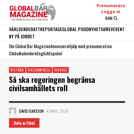
Prenumerera
Logga in
Sök
VÄRLDEN
DEBATT
REPORTAGE
GLOBAL PODD
NYHETSBREV
EVENT
NY PÅ JOBBET
Om Global Bar Magazine
Annonsera
Hjälp med prenumeration
Globalkalendern
English
Español
BISTÅND
CIVILSAMHÄLLE
SVERIGE
Så ska regeringen begränsa
civilsamhällets roll
DAVID ISAKSSON
4 MARS, 2024
Dela artikel