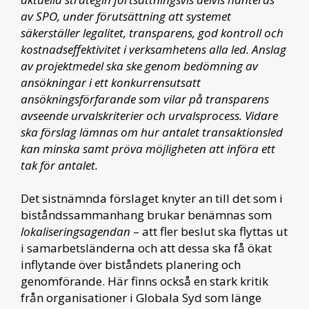
av SPO, under förutsättning att systemet
säkerställer legalitet, transparens, god kontroll och
kostnadseffektivitet i verksamhetens alla led. Anslag
av projektmedel ska ske genom bedömning av
ansökningar i ett konkurrensutsatt
ansökningsförfarande som vilar på transparens
avseende urvalskriterier och urvalsprocess. Vidare
ska förslag lämnas om hur antalet transaktionsled
kan minska samt pröva möjligheten att införa ett
tak för antalet.
Det sistnämnda förslaget knyter an till det som i
biståndssammanhang brukar benämnas som
lokaliseringsagendan
– att fler beslut ska flyttas ut
i samarbetsländerna och att dessa ska få ökat
inflytande över biståndets planering och
genomförande. Här finns också en stark kritik
från organisationer i Globala Syd som länge