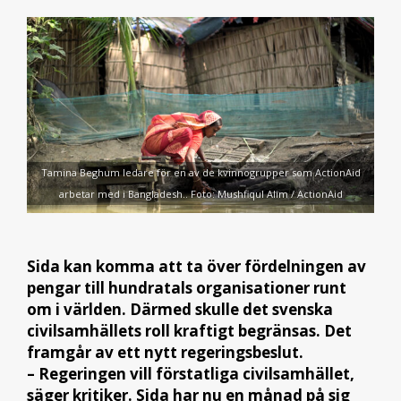
Tamina Beghum ledare för en av de kvinnogrupper som ActionAid
arbetar med i Bangladesh.. Foto: Mushfiqul Alim / ActionAid
Sida kan komma att ta över fördelningen av
pengar till hundratals organisationer runt
om i världen. Därmed skulle det svenska
civilsamhällets roll kraftigt begränsas. Det
framgår av ett nytt regeringsbeslut.
– Regeringen vill förstatliga civilsamhället,
säger kritiker. Sida har nu en månad på sig