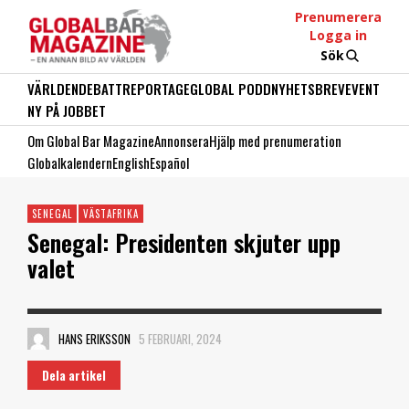
Prenumerera
Logga in
Sök
VÄRLDEN
DEBATT
REPORTAGE
GLOBAL PODD
NYHETSBREV
EVENT
NY PÅ JOBBET
Om Global Bar Magazine
Annonsera
Hjälp med prenumeration
Globalkalendern
English
Español
SENEGAL
VÄSTAFRIKA
Senegal: Presidenten skjuter upp
valet
HANS ERIKSSON
5 FEBRUARI, 2024
Dela artikel