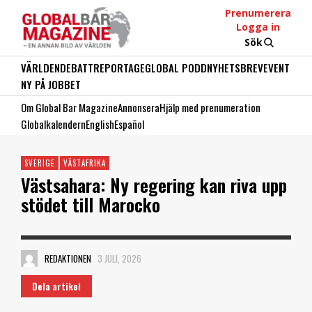
Prenumerera
Logga in
Sök
VÄRLDEN
DEBATT
REPORTAGE
GLOBAL PODD
NYHETSBREV
EVENT
NY PÅ JOBBET
Om Global Bar Magazine
Annonsera
Hjälp med prenumeration
Globalkalendern
English
Español
SVERIGE
VÄSTAFRIKA
Västsahara: Ny regering kan riva upp
stödet till Marocko
REDAKTIONEN
3 JULI, 2026
Dela artikel