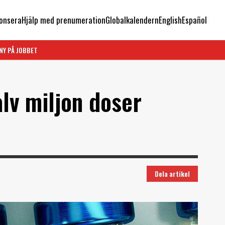
onsera
Hjälp med prenumeration
Globalkalendern
English
Español
NY PÅ JOBBET
lv miljon doser
Dela artikel