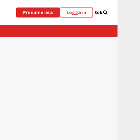
Prenumerera
Logga in
Sök