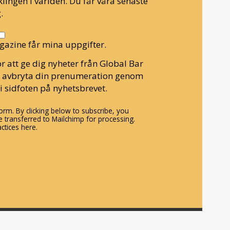
lingen i världen. Du får våra senaste
.
gazine får mina uppgifter.
r att ge dig nyheter från Global Bar
n avbryta din prenumeration genom
i sidfoten på nyhetsbrevet.
rm. By clicking below to subscribe, you
 transferred to Mailchimp for processing.
ctices here.