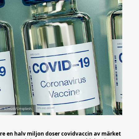
el Schludi/Unsplash.
are en halv miljon doser covidvaccin av märket