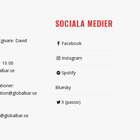
SOCIALA MEDIER
tgivare: David
Facebook
Instagram
1 10 00
lbar.se
Spotify
tioner:
Bluesky
tion@globalbar.se
X (passiv)
@globalbar.se