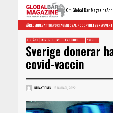
Om Global Bar Magazine
Ann
VÄRLDEN
DEBATT
REPORTAGE
GLOBAL PODD
NYHETSBREV
EVENT
BISTÅND
COVID-19
NYHETER I KORTHET
SVERIGE
Sverige donerar ha
covid-vaccin
REDAKTIONEN
15 JANUARI, 2022