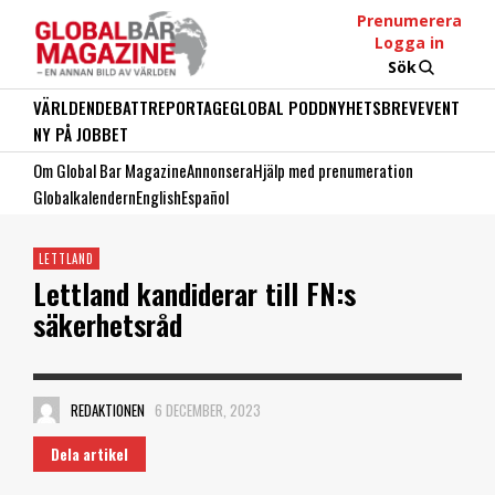
Prenumerera
Logga in
Sök
VÄRLDEN
DEBATT
REPORTAGE
GLOBAL PODD
NYHETSBREV
EVENT
NY PÅ JOBBET
Om Global Bar Magazine
Annonsera
Hjälp med prenumeration
Globalkalendern
English
Español
LETTLAND
Lettland kandiderar till FN:s
säkerhetsråd
REDAKTIONEN
6 DECEMBER, 2023
Dela artikel