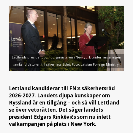
Lettlands president och borgmästaren i New york under lanseringen
av kandidaturen till säkerhetsrådet. Foto: Latvian Foreign Ministry
Lettland kandiderar till FN:s säkerhetsråd
2026-2027. Landets djupa kunskaper om
Ryssland är en tillgång – och så vill Lettland
se över vetorätten. Det säger landets
president Edgars Rinkēvičs som nu inlett
valkampanjen på plats i New York.