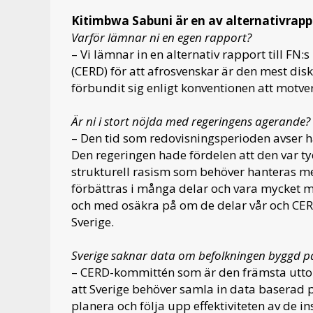
Kitimbwa Sabuni är en av alternativrapp
Varför lämnar ni en egen rapport?
– Vi lämnar in en alternativ rapport till FN
(CERD) för att afrosvenskar är den mest dis
förbundit sig enligt konventionen att motve
Är ni i stort nöjda med regeringens agerande?
– Den tid som redovisningsperioden avser ha
Den regeringen hade fördelen att den var t
strukturell rasism som behöver hanteras med
förbättras i många delar och vara mycket mer
och med osäkra på om de delar vår och CERD:
Sverige.
Sverige saknar data om befolkningen byggd på 
– CERD-kommittén som är den främsta utto
att Sverige behöver samla in data baserad p
planera och följa upp effektiviteten av de 