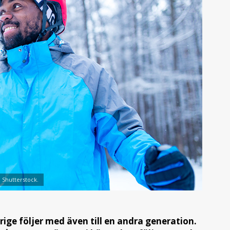
: Shutterstock.
erige följer med även till en andra generation.