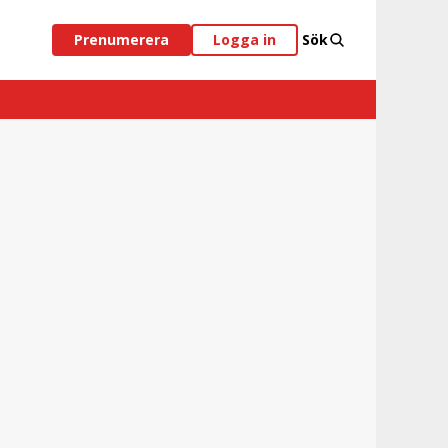
Prenumerera
Logga in
Sök