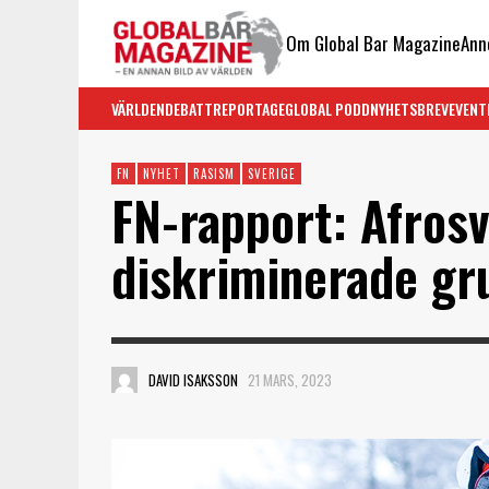
Om Global Bar Magazine
Ann
VÄRLDEN
DEBATT
REPORTAGE
GLOBAL PODD
NYHETSBREV
EVENT
FN
NYHET
RASISM
SVERIGE
FN-rapport: Afros
diskriminerade gr
DAVID ISAKSSON
21 MARS, 2023