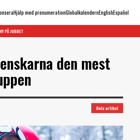
onsera
Hjälp med prenumeration
Globalkalendern
English
Español
NY PÅ JOBBET
venskarna den mest
uppen
Dela artikel