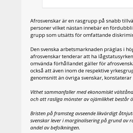
Afrosvenskar är en rasgrupp på snabb tillvä
personer vilket nästan innebär en fördubbl
grupp som utsätts för omfattande diskrimin
Den svenska arbetsmarknaden präglas i hög
afrosvenskar tenderar att ha lågstatusyrken 
omvända förhållandet gäller för afrosvenska
också att även inom de respektive yrkesgrup
genomsnitt än övriga svenskar, konstaterar 
Vithet sammanfaller med ekonomiskt välstånd 
och att rasliga mönster av ojämlikhet består ö
Bristen på framsteg avseende likvärdigt åtnju
svenskar lever i marginalisering på grund av 
andel av befolkningen.