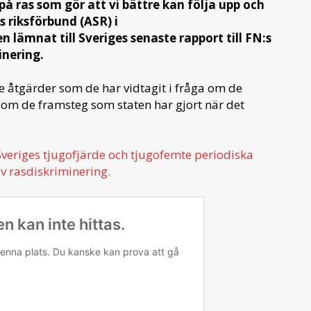
på ras som gör att vi bättre kan följa upp och
s riksförbund (ASR) i
 lämnat till Sveriges senaste rapport till FN:s
inering.
e åtgärder som de har vidtagit i fråga om de
 om de framsteg som staten har gjort när det
Sveriges tjugofjärde och tjugofemte periodiska
av rasdiskriminering.