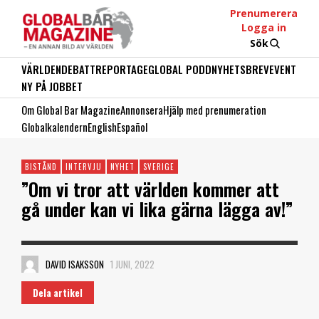
Prenumerera
Logga in
Sök
VÄRLDEN
DEBATT
REPORTAGE
GLOBAL PODD
NYHETSBREV
EVENT
NY PÅ JOBBET
Om Global Bar Magazine
Annonsera
Hjälp med prenumeration
Globalkalendern
English
Español
BISTÅND
INTERVJU
NYHET
SVERIGE
”Om vi tror att världen kommer att
gå under kan vi lika gärna lägga av!”
DAVID ISAKSSON
1 JUNI, 2022
Dela artikel