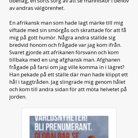
obehag, en sorts sorg av att se människor i behov
av andras välgörenhet.
En afrikansk man som hade lagt märke till mig
viftade med sin smörgås och skrattade för att få
mig på gott humör. Några andra ställde sig
bredvid honom och frågade var jag kom ifrån.
Svaret gjorde att afrikanen försvann och kom
tillbaka med en ung afghansk man. Afghanen
frågade på farsi om jag ville komma in i lägret?
Han pekade på ett ställe där man hade klippt ett
hål i taggtråden. Jag slingrade mig genom hålet
och kom till andra sidan för att möta helvetet på
jorden.