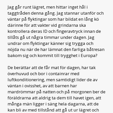
Jag går runt lägret, men hittar inget hål i
taggtråden denna gång. Jag stannar utanför och
väntar på flyktingar som har bildat en lång kö
därinne för att vakter vid grindarna ska
kontrollera deras ID och fingeravtryck innan de
tillåts gå ut några timmar under dagen. Jag
undrar om flyktingar känner sig trygga och
nöjda nu när de har lämnat den farliga båtresan
bakom sig och kommit till trygghet i Europa?
De berättar att de får mat för dagen, har tak
överhuvud och bor i containrar med
luftkonditionering, men samtidigt lider de av
väntan i ovisshet, av att barnen har
mardrömmar på natten och på morgonen ber de
föräldrarna att aldrig ta dem till havet igen, att
många män ligger i säng hela dagarna, att de
kan bli av med tillstånd att gå ut ur lägret och