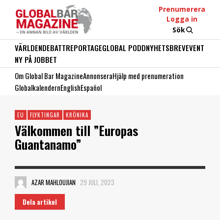
Prenumerera
Logga in
Sök
VÄRLDEN
DEBATT
REPORTAGE
GLOBAL PODD
NYHETSBREV
EVENT
NY PÅ JOBBET
Om Global Bar Magazine
Annonsera
Hjälp med prenumeration
Globalkalendern
English
Español
EU
FLYKTINGAR
KRÖNIKA
Välkommen till ”Europas
Guantanamo”
AZAR MAHLOUJIAN
29 JULI, 2023
Dela artikel