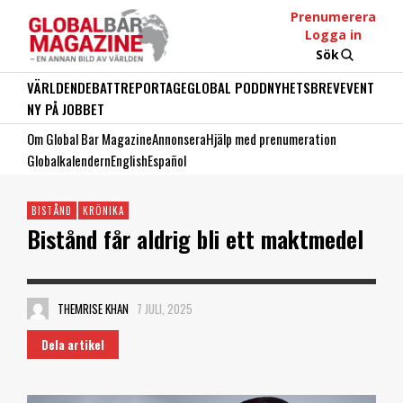
Prenumerera
Logga in
Sök
VÄRLDEN
DEBATT
REPORTAGE
GLOBAL PODD
NYHETSBREV
EVENT
NY PÅ JOBBET
Om Global Bar Magazine
Annonsera
Hjälp med prenumeration
Globalkalendern
English
Español
BISTÅND
KRÖNIKA
Bistånd får aldrig bli ett maktmedel
THEMRISE KHAN
7 JULI, 2025
Dela artikel