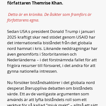
författaren Themrise Khan.
Detta är en krönika. De åsikter som framförs är
författarens egna.
Sedan USA:s president Donald Trump i januari
2025 kraftigt skar ned stödet genom USAID har
det internationella biståndet från det globala
nord hamnat i kris. Liknande neddragningar har
även genomförts i Storbritannien och
Nederländerna – i det förstnämnda fallet för att
frigöra resurser till försvaret, i det andra för att
gynna nationella intressen.
Nu försöker biståndsaktörer i det globala nord
desperat återuppliva debatten om biståndets
värde. Ett av de vanligaste argumenten som
används är att lyfta biståndets roll som ett
verktyg för så kallad ”mjuk makt” – alltså ett sätt