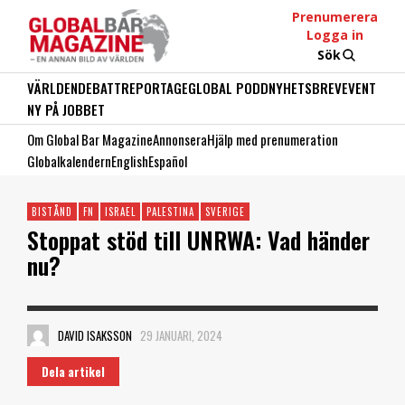
Prenumerera
Logga in
Sök
VÄRLDEN
DEBATT
REPORTAGE
GLOBAL PODD
NYHETSBREV
EVENT
NY PÅ JOBBET
Om Global Bar Magazine
Annonsera
Hjälp med prenumeration
Globalkalendern
English
Español
BISTÅND
FN
ISRAEL
PALESTINA
SVERIGE
Stoppat stöd till UNRWA: Vad händer
nu?
DAVID ISAKSSON
29 JANUARI, 2024
Dela artikel