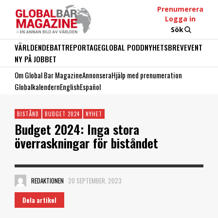
Prenumerera
Logga in
Sök
VÄRLDEN
DEBATT
REPORTAGE
GLOBAL PODD
NYHETSBREV
EVENT
NY PÅ JOBBET
Om Global Bar Magazine
Annonsera
Hjälp med prenumeration
Globalkalendern
English
Español
BISTÅND
BUDGET 2024
NYHET
Budget 2024: Inga stora
överraskningar för biståndet
REDAKTIONEN
20 SEPTEMBER, 2023
Dela artikel