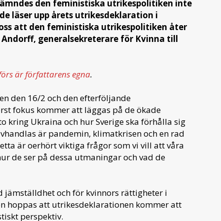
ämndes den feministiska utrikespolitiken inte
e läser upp årets utrikesdeklaration i
oss att den feministiska utrikespolitiken åter
 Andorff, generalsekreterare för Kvinna till
förs är författarens egna
.
nen den 16/2 och den efterföljande
rst fokus kommer att läggas på de ökade
kring Ukraina och hur Sverige ska förhålla sig
avhandlas är pandemin, klimatkrisen och en rad
ta är oerhört viktiga frågor som vi vill att våra
 hur de ser på dessa utmaningar och vad de
d jämställdhet och för kvinnors rättigheter i
n hoppas att utrikesdeklarationen kommer att
tiskt perspektiv.