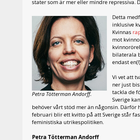
stater som är mer eller mindre repressiva.
Detta medf
inklusive k
Kvinnas
ra
mot kvinnor
kvinnorörel
bilaterala 
endast en(!
Vi vet att 
ner just bi
tackla de f
Petra Tötterman Andorff.
Sverige kan
behöver vårt stöd mer än någonsin. Därför h
februari blir ett kvitto på att Sverige står 
feministiska utrikespolitiken.
Petra Tötterman Andorff