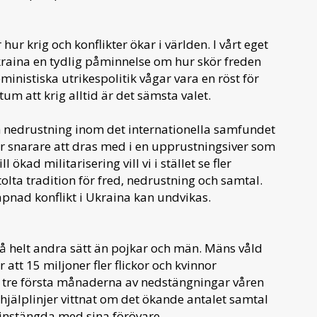
hur krig och konflikter ökar i världen. I vårt eget
aina en tydlig påminnelse om hur skör freden
ministiska utrikespolitik vågar vara en röst för
m att krig alltid är det sämsta valet.
ch nedrustning inom det internationella samfundet
erar snarare att dras med i en upprustningsiver som
l ökad militarisering vill vi i stället se fler
tolta tradition för fred, nedrustning och samtal.
väpnad konflikt i Ukraina kan undvikas.
å helt andra sätt än pojkar och män. Mäns våld
att 15 miljoner fler flickor och kvinnor
 tre första månaderna av nedstängningar våren
 hjälplinjer vittnat om det ökande antalet samtal
it instängda med sina förövare.