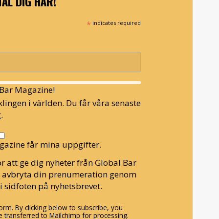
ÄL DIG HÄR!
*
indicates required
l Bar Magazine!
lingen i världen. Du får våra senaste
.
gazine får mina uppgifter.
r att ge dig nyheter från Global Bar
n avbryta din prenumeration genom
i sidfoten på nyhetsbrevet.
rm. By clicking below to subscribe, you
 transferred to Mailchimp for processing.