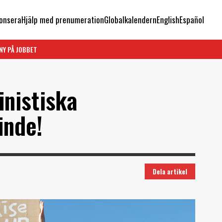
onsera
Hjälp med prenumeration
Globalkalendern
English
Español
NY PÅ JOBBET
inistiska
inde!
Dela artikel