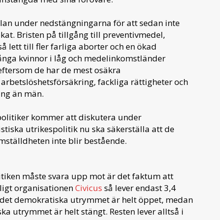
skolan under nedstängningarna för att sedan inte
. Bristen på tillgång till preventivmedel,
ett till fler farliga aborter och en ökad
ånga kvinnor i låg och medelinkomstländer
eftersom de har de mest osäkra
 arbetslöshetsförsäkring, fackliga rättigheter och
ning än män.
politiker kommer att diskutera under
tiska utrikespolitik nu ska säkerställa att de
ställdheten inte blir bestående.
itiken måste svara upp mot är det faktum att
nligt organisationen
Civicus
så lever endast 3,4
r det demokratiska utrymmet är helt öppet, medan
ka utrymmet är helt stängt. Resten lever alltså i