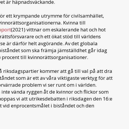
 Det är häpnadsväckande.
ör ett krympande utrymme för civilsamhället,
vinnorättsorganisationerna. Kvinna till
pport
(2021) vittnar om eskalerande hat och hot
ättsförsvarare och ett ökat stöd till världens
se är därför helt avgörande. Av det globala
biståndet som ska främja jämställdhet går idag
) procent till kvinnorättsorganisationer.
två riksdagspartier kommer att gå till val på att dra
ståndet som är ett av våra viktigaste verktyg för att
örvärrade problem vi ser runt om i världen.
 inte vända ryggen åt de kvinnor och flickor som
oppas vi att utrikesdebatten i riksdagen den 16:e
fast vid enprocentsmålet i biståndet och den