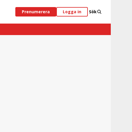
Prenumerera
Logga in
Sök