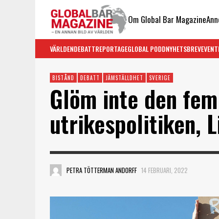
Om Global Bar Magazine
Ann
VÄRLDEN
DEBATT
REPORTAGE
GLOBAL PODD
NYHETSBREV
EVENT
BISTÅND
DEBATT
JÄMSTÄLLDHET
SVERIGE
Glöm inte den fem
utrikespolitiken, L
PETRA TÖTTERMAN ANDORFF
14 FEBRUARI, 2022