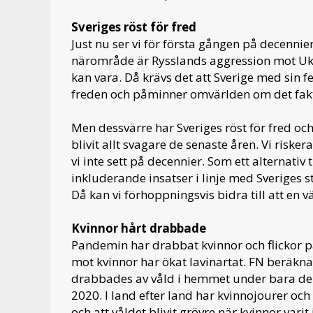
Sveriges röst för fred
Just nu ser vi för första gången på decennier 
närområde är Rysslands aggression mot Ukr
kan vara. Då krävs det att Sverige med sin fe
freden och påminner omvärlden om det faktu
Men dessvärre har Sveriges röst för fred o
blivit allt svagare de senaste åren. Vi risk
vi inte sett på decennier. Som ett alternativ til
inkluderande insatser i linje med Sveriges s
Då kan vi förhoppningsvis bidra till att en 
Kvinnor hårt drabbade
Pandemin har drabbat kvinnor och flickor p
mot kvinnor har ökat lavinartat. FN beräknar 
drabbades av våld i hemmet under bara de
2020. I land efter land har kvinnojourer och
och att våldet blivit grövre när kvinnor var