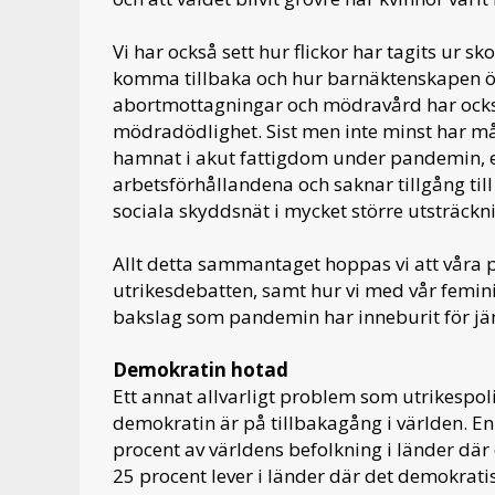
Vi har också sett hur flickor har tagits ur 
komma tillbaka och hur barnäktenskapen ökat
abortmottagningar och mödravård har också l
mödradödlighet. Sist men inte minst har m
hamnat i akut fattigdom under pandemin, 
arbetsförhållandena och saknar tillgång till
sociala skyddsnät i mycket större utsträck
Allt detta sammantaget hoppas vi att våra 
utrikesdebatten, samt hur vi med vår feminis
bakslag som pandemin har inneburit för jäm
Demokratin hotad
Ett annat allvarligt problem som utrikespol
demokratin är på tillbakagång i världen. E
procent av världens befolkning i länder dä
25 procent lever i länder där det demokratis