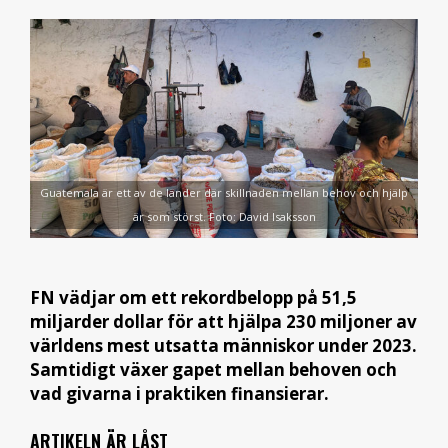
Guatemala är ett av de länder där skillnaden mellan behov och hjälp
är som störst. Foto: David Isaksson
FN vädjar om ett rekordbelopp på 51,5
miljarder dollar för att hjälpa 230 miljoner av
världens mest utsatta människor under 2023.
Samtidigt växer gapet mellan behoven och
vad givarna i praktiken finansierar.
ARTIKELN ÄR LÅST