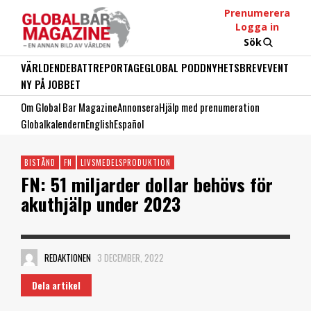
Prenumerera
Logga in
Sök
VÄRLDEN
DEBATT
REPORTAGE
GLOBAL PODD
NYHETSBREV
EVENT
NY PÅ JOBBET
Om Global Bar Magazine
Annonsera
Hjälp med prenumeration
Globalkalendern
English
Español
BISTÅND
FN
LIVSMEDELSPRODUKTION
FN: 51 miljarder dollar behövs för
akuthjälp under 2023
REDAKTIONEN
3 DECEMBER, 2022
Dela artikel