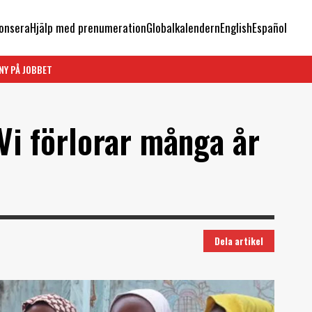
onsera
Hjälp med prenumeration
Globalkalendern
English
Español
NY PÅ JOBBET
Vi förlorar många år
Dela artikel