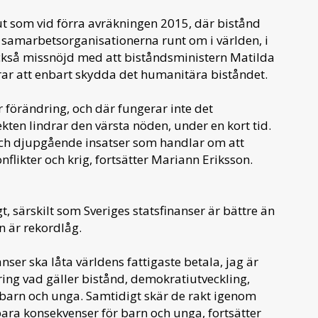
ut som vid förra avräkningen 2015, där bistånd
d samarbetsorganisationerna runt om i världen, i
 också missnöjd med att biståndsministern Matilda
rar att enbart skydda det humanitära biståndet.
 förändring, och där fungerar inte det
ten lindrar den värsta nöden, under en kort tid.
och djupgående insatser som handlar om att
likter och krig, fortsätter Mariann Eriksson.
t, särskilt som Sveriges statsfinanser är bättre än
 är rekordlåg.
nser ska låta världens fattigaste betala, jag är
ing vad gäller bistånd, demokratiutveckling,
 barn och unga. Samtidigt skär de rakt igenom
bara konsekvenser för barn och unga, fortsätter