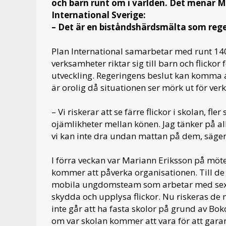
och barn runt om i världen. Det menar M
International Sverige:
– Det är en biståndshärdsmälta som reg
Plan International samarbetar med runt 140
verksamheter riktar sig till barn och flickor
utveckling. Regeringens beslut kan komma a
är orolig då situationen ser mörk ut för ve
– Vi riskerar att se färre flickor i skolan, f
ojämlikheter mellan könen. Jag tänker på a
vi kan inte dra undan mattan på dem, säger
I förra veckan var Mariann Eriksson på möte
kommer att påverka organisationen. Till d
mobila ungdomsteam som arbetar med sexuel
skydda och upplysa flickor. Nu riskeras de 
inte går att ha fasta skolor på grund av 
om var skolan kommer att vara för att gara