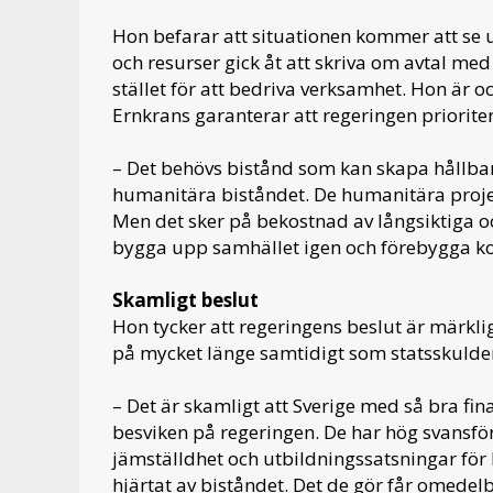
Hon befarar att situationen kommer att se 
och resurser gick åt att skriva om avtal me
stället för att bedriva verksamhet. Hon är
Ernkrans garanterar att regeringen priorite
– Det behövs bistånd som kan skapa hållbar
humanitära biståndet. De humanitära projek
Men det sker på bekostnad av långsiktiga 
bygga upp samhället igen och förebygga konf
Skamligt beslut
Hon tycker att regeringens beslut är märklig
på mycket länge samtidigt som statsskulden
– Det är skamligt att Sverige med så bra fina
besviken på regeringen. De har hög svansför
jämställdhet och utbildningssatsningar för
hjärtat av biståndet. Det de gör får omedel