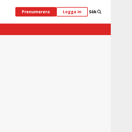
Prenumerera
Logga in
Sök