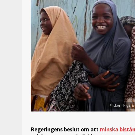
Flickor i Nigeria
Regeringens beslut om att
minska bistå