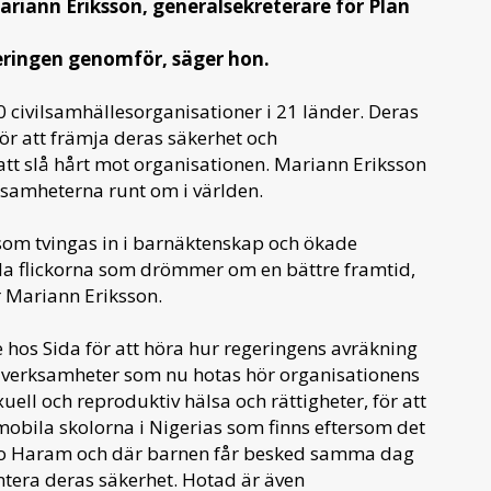
ariann Eriksson, generalsekreterare för Plan
eringen genomför, säger hon.
 civilsamhällesorganisationer i 21 länder. Deras
 för att främja deras säkerhet och
tt slå hårt mot organisationen. Mariann Eriksson
rksamheterna runt om i världen.
ler som tvingas in i barnäktenskap och ökade
lla flickorna som drömmer om en bättre framtid,
 Mariann Eriksson.
 hos Sida för att höra hur regeringens avräkning
e verksamheter som nu hotas hör organisationens
l och reproduktiv hälsa och rättigheter, för att
mobila skolorna i Nigerias som finns eftersom det
Boko Haram och där barnen får besked samma dag
ntera deras säkerhet. Hotad är även