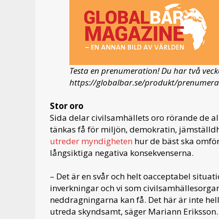
Testa en prenumeration! Du har två veck
https://globalbar.se/produkt/prenumera
Stor oro
Sida delar civilsamhällets oro rörande de a
tänkas få för miljön, demokratin, jämställdh
utreder myndigheten
hur de bäst ska omför
långsiktiga negativa konsekvenserna.
– Det är en svår och helt oacceptabel situat
inverkningar och vi som civilsamhällesorgan
neddragningarna kan få. Det här är inte helle
utreda skyndsamt, säger Mariann Eriksson.