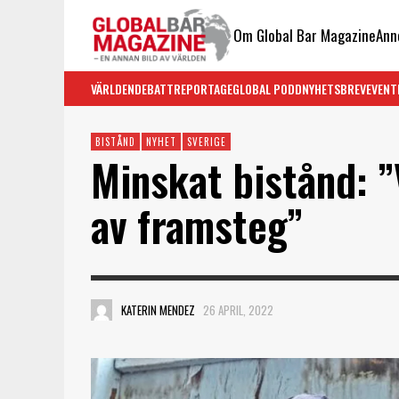
Om Global Bar Magazine
Ann
VÄRLDEN
DEBATT
REPORTAGE
GLOBAL PODD
NYHETSBREV
EVENT
BISTÅND
NYHET
SVERIGE
Minskat bistånd: ”
av framsteg”
KATERIN MENDEZ
26 APRIL, 2022