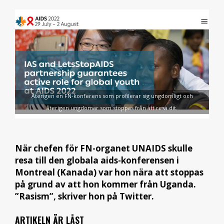
Återigen en FN-konferens som profilerar sig ungdomligt och
återigen ungdomar som stoppas från att resa dit.
När chefen för FN-organet UNAIDS skulle
resa till den globala aids-konferensen i
Montreal (Kanada) var hon nära att stoppas
på grund av att hon kommer från Uganda.
”Rasism”, skriver hon på Twitter.
ARTIKELN ÄR LÅST