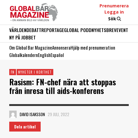
Prenumerera
Logga in
Sök
VÄRLDEN
DEBATT
REPORTAGE
GLOBAL PODD
NYHETSBREV
EVENT
NY PÅ JOBBET
Om Global Bar Magazine
Annonsera
Hjälp med prenumeration
Globalkalendern
English
Español
FN
NYHETER I KORTHET
Rasism: FN-chef nära att stoppas
från inresa till aids-konferens
DAVID ISAKSSON
29 JULI, 2022
Dela artikel