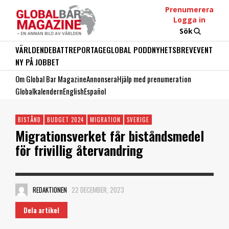
Prenumerera
Logga in
Sök
VÄRLDEN
DEBATT
REPORTAGE
GLOBAL PODD
NYHETSBREV
EVENT
NY PÅ JOBBET
Om Global Bar Magazine
Annonsera
Hjälp med prenumeration
Globalkalendern
English
Español
BISTÅND
BUDGET 2024
MIGRATION
SVERIGE
Migrationsverket får biståndsmedel
för frivillig återvandring
REDAKTIONEN
22 DECEMBER, 2023
Dela artikel