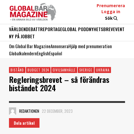
Prenumerera
Logga in
Sök
VÄRLDEN
DEBATT
REPORTAGE
GLOBAL PODD
NYHETSBREV
EVENT
NY PÅ JOBBET
Om Global Bar Magazine
Annonsera
Hjälp med prenumeration
Globalkalendern
English
Español
BISTÅND
BUDGET 2024
CIVILSAMHÄLLE
SVERIGE
UKRAINA
Regleringsbrevet – så förändras
biståndet 2024
REDAKTIONEN
22 DECEMBER, 2023
Dela artikel