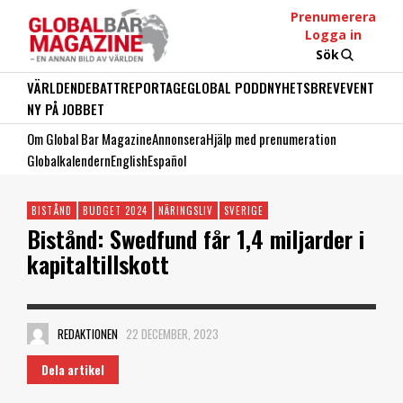
Prenumerera
Logga in
Sök
VÄRLDEN
DEBATT
REPORTAGE
GLOBAL PODD
NYHETSBREV
EVENT
NY PÅ JOBBET
Om Global Bar Magazine
Annonsera
Hjälp med prenumeration
Globalkalendern
English
Español
BISTÅND
BUDGET 2024
NÄRINGSLIV
SVERIGE
Bistånd: Swedfund får 1,4 miljarder i
kapitaltillskott
REDAKTIONEN
22 DECEMBER, 2023
Dela artikel