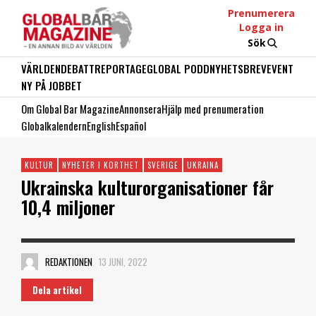
Prenumerera
Logga in
Sök
VÄRLDEN
DEBATT
REPORTAGE
GLOBAL PODD
NYHETSBREV
EVENT
NY PÅ JOBBET
Om Global Bar Magazine
Annonsera
Hjälp med prenumeration
Globalkalendern
English
Español
KULTUR
NYHETER I KORTHET
SVERIGE
UKRAINA
Ukrainska kulturorganisationer får
10,4 miljoner
REDAKTIONEN
13 JUNI, 2022
Dela artikel