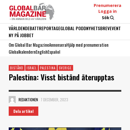
Prenumerera
Logga in
Sök
VÄRLDEN
DEBATT
REPORTAGE
GLOBAL PODD
NYHETSBREV
EVENT
NY PÅ JOBBET
Om Global Bar Magazine
Annonsera
Hjälp med prenumeration
Globalkalendern
English
Español
BISTÅND
ISRAEL
PALESTINA
SVERIGE
Palestina: Visst bistånd återupptas
REDAKTIONEN
7 DECEMBER, 2023
Dela artikel