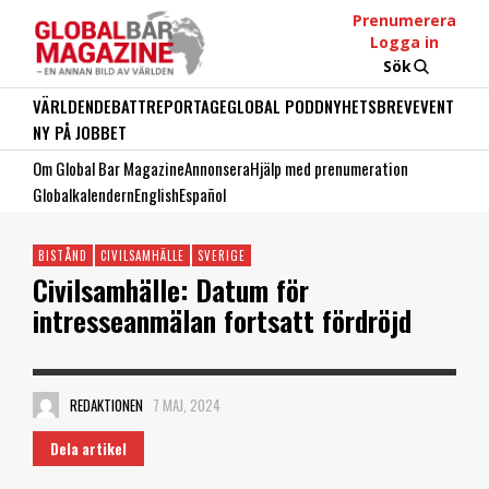
Prenumerera
Logga in
Sök
VÄRLDEN
DEBATT
REPORTAGE
GLOBAL PODD
NYHETSBREV
EVENT
NY PÅ JOBBET
Om Global Bar Magazine
Annonsera
Hjälp med prenumeration
Globalkalendern
English
Español
BISTÅND
CIVILSAMHÄLLE
SVERIGE
Civilsamhälle: Datum för
intresseanmälan fortsatt fördröjd
REDAKTIONEN
7 MAJ, 2024
Dela artikel