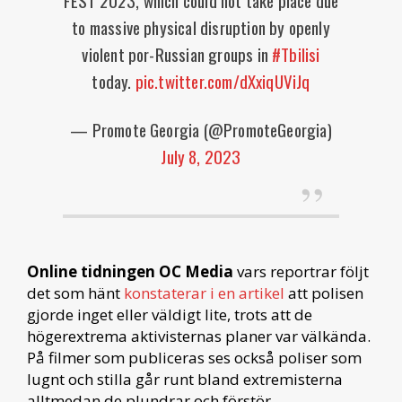
to massive physical disruption by openly
violent por-Russian groups in
#Tbilisi
today.
pic.twitter.com/dXxiqUViJq
— Promote Georgia (@PromoteGeorgia)
July 8, 2023
Online tidningen OC Media
vars reportrar följt
det som hänt
konstaterar i en artikel
att polisen
gjorde inget eller väldigt lite, trots att de
högerextrema aktivisternas planer var välkända.
På filmer som publiceras ses också poliser som
lugnt och stilla går runt bland extremisterna
alltmedan de plundrar och förstör.