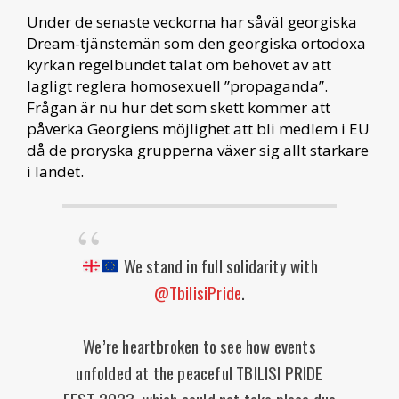
Under de senaste veckorna har såväl georgiska
Dream-tjänstemän som den georgiska ortodoxa
kyrkan regelbundet talat om behovet av att
lagligt reglera homosexuell ”propaganda”.
Frågan är nu hur det som skett kommer att
påverka Georgiens möjlighet att bli medlem i EU
då de proryska grupperna växer sig allt starkare
i landet.
We stand in full solidarity with
@TbilisiPride
.
We’re heartbroken to see how events
unfolded at the peaceful TBILISI PRIDE
FEST 2023, which could not take place due