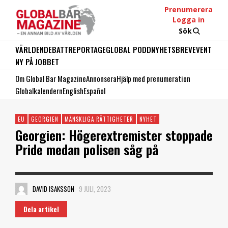
Prenumerera
Logga in
Sök
VÄRLDEN
DEBATT
REPORTAGE
GLOBAL PODD
NYHETSBREV
EVENT
NY PÅ JOBBET
Om Global Bar Magazine
Annonsera
Hjälp med prenumeration
Globalkalendern
English
Español
EU
GEORGIEN
MÄNSKLIGA RÄTTIGHETER
NYHET
Georgien: Högerextremister stoppade
Pride medan polisen såg på
DAVID ISAKSSON
9 JULI, 2023
Dela artikel