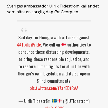
Sveriges ambassadör Ulrik Tideström kallar det
som hänt en sorglig dag för Georgien.
Sad day for Georgia with attacks against
@TbilisiPride
. We call on
authorities to
denounce these disturbing developments,
to bring those responsible to justice, and
to restore human rights for all in line with
Georgia’s own legislation and its European
& intl commitments.
pic.twitter.com/t7anEDtRAA
— Ulrik Tideström
(@UTidestrom)
July 8, 2023