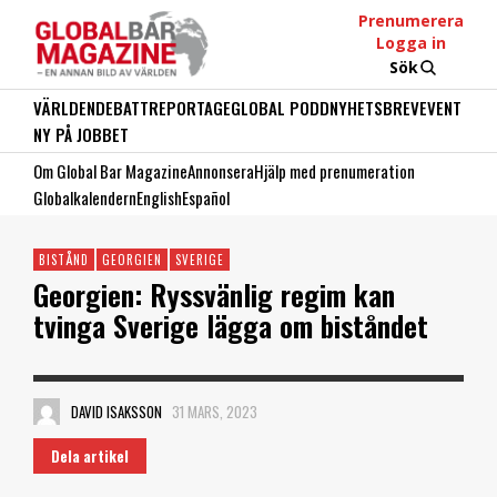
Prenumerera
Logga in
Sök
VÄRLDEN
DEBATT
REPORTAGE
GLOBAL PODD
NYHETSBREV
EVENT
NY PÅ JOBBET
Om Global Bar Magazine
Annonsera
Hjälp med prenumeration
Globalkalendern
English
Español
BISTÅND
GEORGIEN
SVERIGE
Georgien: Ryssvänlig regim kan
tvinga Sverige lägga om biståndet
DAVID ISAKSSON
31 MARS, 2023
Dela artikel