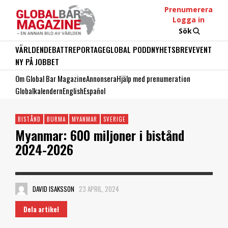
Prenumerera
Logga in
Sök
VÄRLDEN
DEBATT
REPORTAGE
GLOBAL PODD
NYHETSBREV
EVENT
NY PÅ JOBBET
Om Global Bar Magazine
Annonsera
Hjälp med prenumeration
Globalkalendern
English
Español
BISTÅND
BURMA
MYANMAR
SVERIGE
Myanmar: 600 miljoner i bistånd
2024-2026
DAVID ISAKSSON
23 APRIL, 2024
Dela artikel