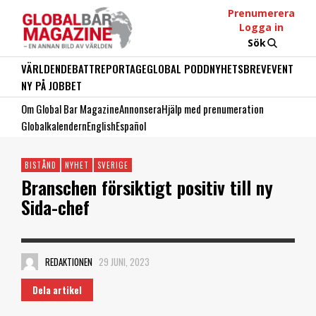
Prenumerera
Logga in
Sök
VÄRLDEN
DEBATT
REPORTAGE
GLOBAL PODD
NYHETSBREV
EVENT
NY PÅ JOBBET
Om Global Bar Magazine
Annonsera
Hjälp med prenumeration
Globalkalendern
English
Español
BISTÅND
NYHET
SVERIGE
Branschen försiktigt positiv till ny
Sida-chef
REDAKTIONEN
29 JUNI, 2023
Dela artikel