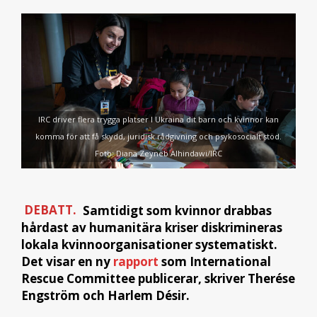
IRC driver flera trygga platser I Ukraina dit barn och kvinnor kan
komma för att få skydd, juridisk rådgivning och psykosocialt stöd.
Foto: Diana Zeyneb Alhindawi/IRC
DEBATT.
Samtidigt som kvinnor drabbas
hårdast av humanitära kriser diskrimineras
lokala kvinnoorganisationer systematiskt.
Det visar en ny
rapport
som International
Rescue Committee publicerar, skriver Therése
Engström och Harlem Désir.