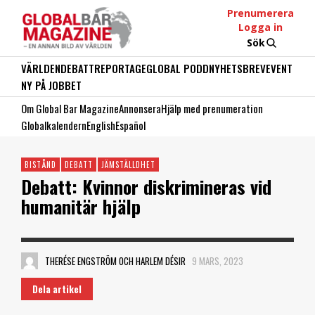
Prenumerera
Logga in
Sök
VÄRLDEN
DEBATT
REPORTAGE
GLOBAL PODD
NYHETSBREV
EVENT
NY PÅ JOBBET
Om Global Bar Magazine
Annonsera
Hjälp med prenumeration
Globalkalendern
English
Español
BISTÅND
DEBATT
JÄMSTÄLLDHET
Debatt: Kvinnor diskrimineras vid
humanitär hjälp
THERÉSE ENGSTRÖM OCH HARLEM DÉSIR
9 MARS, 2023
Dela artikel