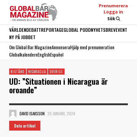
Prenumerera
Logga in
Sök
VÄRLDEN
DEBATT
REPORTAGE
GLOBAL PODD
NYHETSBREV
EVENT
NY PÅ JOBBET
Om Global Bar Magazine
Annonsera
Hjälp med prenumeration
Globalkalendern
English
Español
BISTÅND
NICARAGUA
SVERIGE
UD: ”Situationen i Nicaragua är
oroande”
DAVID ISAKSSON
26 JANUARI, 2024
Dela artikel