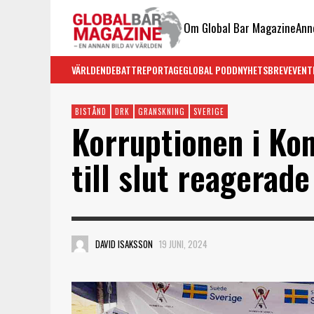
Om Global Bar Magazine
Ann
VÄRLDEN
DEBATT
REPORTAGE
GLOBAL PODD
NYHETSBREV
EVENT
BISTÅND
DRK
GRANSKNING
SVERIGE
Korruptionen i Ko
till slut reagerade
DAVID ISAKSSON
19 JUNI, 2024