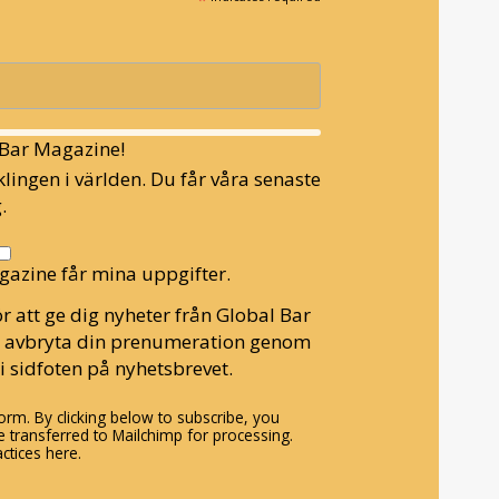
l Bar Magazine!
lingen i världen. Du får våra senaste
.
gazine får mina uppgifter.
r att ge dig nyheter från Global Bar
n avbryta din prenumeration genom
i sidfoten på nyhetsbrevet.
rm. By clicking below to subscribe, you
 transferred to Mailchimp for processing.
ctices here.