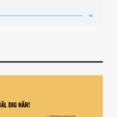
ÄL DIG HÄR!
*
indicates required