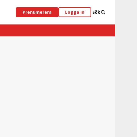
Prenumerera
Logga in
Sök