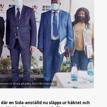
men of Africa på plats. Bild från hemsida
där en Sida-anställd nu släpps ur häktet och