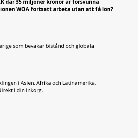
RK där 35 miljoner kronor är försvunna
tionen WOA fortsatt arbeta utan att få lön?
verige som bevakar bistånd och globala
ingen i Asien, Afrika och Latinamerika.
irekt i din inkorg.