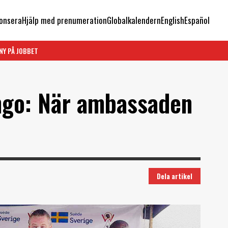
onsera
Hjälp med prenumeration
Globalkalendern
English
Español
NY PÅ JOBBET
ngo: När ambassaden
Dela artikel