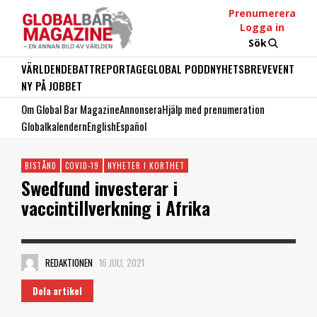
Prenumerera
Logga in
Sök
VÄRLDEN
DEBATT
REPORTAGE
GLOBAL PODD
NYHETSBREV
EVENT
NY PÅ JOBBET
Om Global Bar Magazine
Annonsera
Hjälp med prenumeration
Globalkalendern
English
Español
BISTÅND
COVID-19
NYHETER I KORTHET
Swedfund investerar i
vaccintillverkning i Afrika
REDAKTIONEN
16 JULI, 2021
Dela artikel