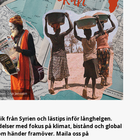
tion: Lisa Jansson
k från Syrien och lästips inför långhelgen.
lser med fokus på klimat, bistånd och global
som händer framöver. Maila oss på