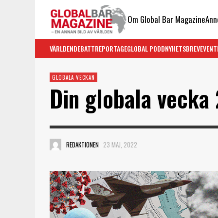
Om Global Bar Magazine
Ann
VÄRLDEN
DEBATT
REPORTAGE
GLOBAL PODD
NYHETSBREV
EVENT
GLOBALA VECKAN
Din globala vecka
REDAKTIONEN
23 MAJ, 2022