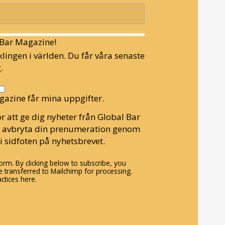
l Bar Magazine!
lingen i världen. Du får våra senaste
.
gazine får mina uppgifter.
r att ge dig nyheter från Global Bar
n avbryta din prenumeration genom
i sidfoten på nyhetsbrevet.
rm. By clicking below to subscribe, you
 transferred to Mailchimp for processing.
ctices here.