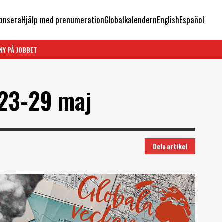
onsera
Hjälp med prenumeration
Globalkalendern
English
Español
NY PÅ JOBBET
 23-29 maj
Dela artikel