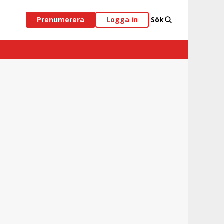
Prenumerera
Logga in
Sök