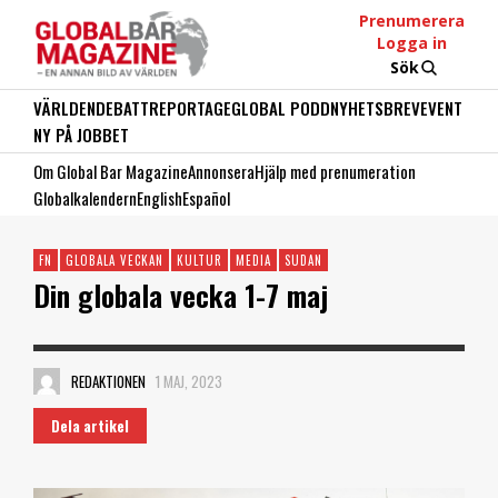
Prenumerera
Logga in
Sök
VÄRLDEN
DEBATT
REPORTAGE
GLOBAL PODD
NYHETSBREV
EVENT
NY PÅ JOBBET
Om Global Bar Magazine
Annonsera
Hjälp med prenumeration
Globalkalendern
English
Español
FN
GLOBALA VECKAN
KULTUR
MEDIA
SUDAN
Din globala vecka 1-7 maj
REDAKTIONEN
1 MAJ, 2023
Dela artikel